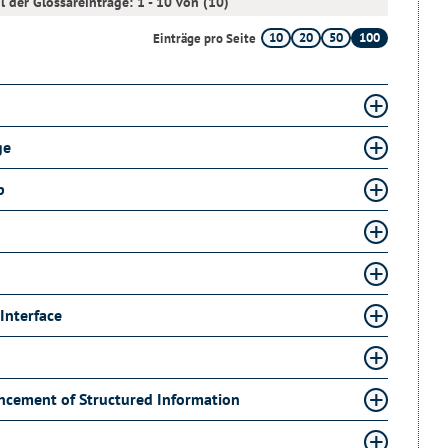
l der Glossareinträge: 1 - 10 von (10)
10
20
50
100
Einträge pro Seite
ge
p
Interface
ancement of Structured Information