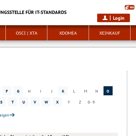
NGSSTELLE FÜR IT-STANDARDS
Login
OSCI | XTA
XDOMEA
XEINKAUF
F
G
H
I
J
K
L
M
N
O
S
T
U
V
W
X
Y
Z
0 - 9
zeigen