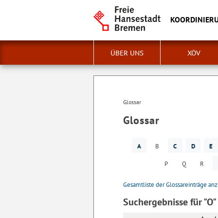
KOORDINIERU
ÜBER UNS
XÖV
Glossar
Glossar
A
B
C
D
E
P
Q
R
Gesamtliste der Glossareinträge an
Suchergebnisse für "O"