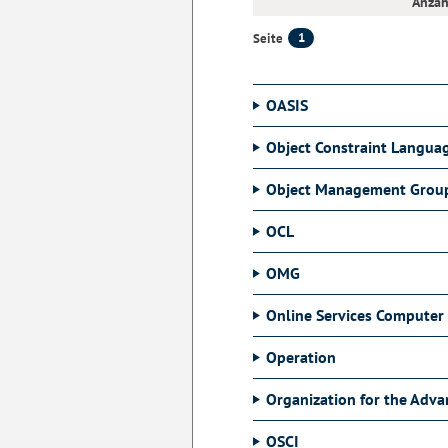
Anzah
1
Seite
OASIS
Object Constraint Langua
Object Management Grou
OCL
OMG
Online Services Computer 
Operation
Organization for the Adv
OSCI