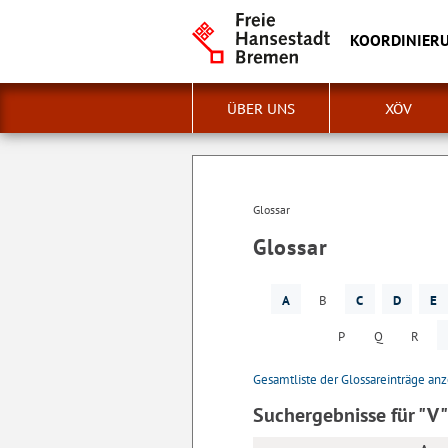
KOORDINIERU
ÜBER UNS
XÖV
Glossar
Glossar
A
B
C
D
E
P
Q
R
Gesamtliste der Glossareinträge an
Suchergebnisse für "V"