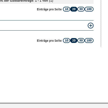
hl der Glossareinträge: 1 - 1 von (1)
10
20
50
100
Einträge pro Seite
10
20
50
100
Einträge pro Seite