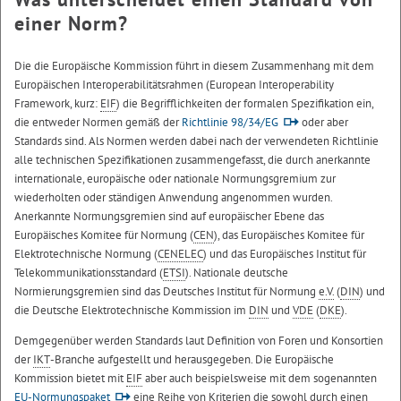
einer Norm?
Die die Europäische Kommission führt in diesem Zusammenhang mit dem
Europäischen Interoperabilitätsrahmen (
European Interoperability
Framework
, kurz:
EIF
) die Begrifflichkeiten der formalen Spezifikation ein,
die entweder Normen gemäß der
Richtlinie 98/34/EG
oder aber
Standards sind. Als Normen werden dabei nach der verwendeten Richtlinie
alle technischen Spezifikationen zusammengefasst, die durch anerkannte
internationale, europäische oder nationale Normungsgremium zur
wiederholten oder ständigen Anwendung angenommen wurden.
Anerkannte Normungsgremien sind auf europäischer Ebene das
Europäisches Komitee für Normung (
CEN
), das Europäisches Komitee für
Elektrotechnische Normung (
CENELEC
) und das Europäisches Institut für
Telekommunikationsstandard (
ETSI
). Nationale deutsche
Normierungsgremien sind das Deutsches Institut für Normung
e.V.
(
DIN
) und
die Deutsche Elektrotechnische Kommission im
DIN
und
VDE
(
DKE
).
Demgegenüber werden Standards laut Definition von Foren und Konsortien
der
IKT
-Branche aufgestellt und herausgegeben. Die Europäische
Kommission bietet mit
EIF
aber auch beispielsweise mit dem sogenannten
EU-Normungspaket
eine Reihe von Kriterien die sowohl durch einen