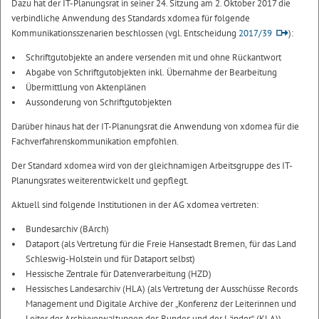
Dazu hat der IT-Planungsrat in seiner 24. Sitzung am 2. Oktober 2017 die
verbindliche Anwendung des Standards xdomea für folgende
Kommunikationsszenarien beschlossen (vgl. Entscheidung
2017/39
):
Schriftgutobjekte an andere versenden mit und ohne Rückantwort
Abgabe von Schriftgutobjekten inkl. Übernahme der Bearbeitung
Übermittlung von Aktenplänen
Aussonderung von Schriftgutobjekten
Darüber hinaus hat der IT-Planungsrat die Anwendung von xdomea für die
Fachverfahrenskommunikation empfohlen.
Der Standard xdomea wird von der gleichnamigen Arbeitsgruppe des IT-
Planungsrates weiterentwickelt und gepflegt.
Aktuell sind folgende Institutionen in der AG xdomea vertreten:
Bundesarchiv (BArch)
Dataport (als Vertretung für die Freie Hansestadt Bremen, für das Land
Schleswig-Holstein und für Dataport selbst)
Hessische Zentrale für Datenverarbeitung (HZD)
Hessisches Landesarchiv (HLA) (als Vertretung der Ausschüsse Records
Management und Digitale Archive der „Konferenz der Leiterinnen und
Leiter der Archivverwaltungen des Bundes und der Länder“ (KLA))