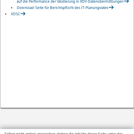
auf die Performance der Validierung in XÖV-Datenübermittlungen
Download-Seite für Berichtspflicht des IT-Planungsrates
XDSC
Sofern nicht anders angegeben, stehen die Inhalte dieser Seite unter der