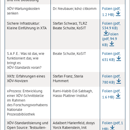
XÖV‐Wartungskosten
Dr. Neubauer, kdvz citkomm
Folien
(pdf,
senken
1.2 MB)
Sichere Infrastruktur:
Stefan Schwarz, TLRZ
Folien
(pdf,
Kleine Einführung in XTA
Beate Schulte, KoSIT
534.9 KB)
Folien
(pdf, 94.9
KB)
S.A.F.E.: Was ist das, wie
Beate Schulte, KoSIT
Folien
(pdf,
funktioniert das, wie
631 KB)
bringt es
XÖV‐Standards voran?
XKfz: Erfahrungen eines
Stefan Franz, Steria
Folien
(pdf,
XÖV‐Novizen
Mummert
780 KB)
xProzess: Entwicklung
Rami‐Habib Eid‐Sabbagh,
Folien
(pdf,
einer XÖV‐Schnittstelle
Hasso Plattner Institut
1.6 MB)
im Rahmen
des Forschungsvorhabens
Nationale
Prozessbibliothek
XÖV‐Standardisierung und
Adalbert Marienfeld, dosys
Folien
(pdf, 1
Open Source: Testsuiten‐
Yorck Rabenstein, Init
MB)