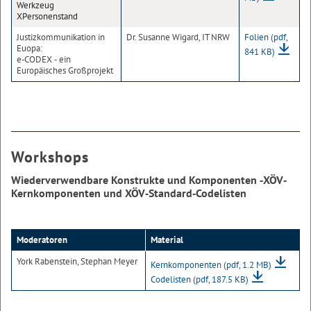
Werkzeug
XPersonenstand
Justizkommunikation in
Dr. Susanne Wigard, IT NRW
Folien
(pdf,
Euopa:
841 KB)
e‐CODEX ‐ ein
Europäisches Großprojekt
Workshops
Wiederverwendbare Konstrukte und Komponenten ‐XÖV‐
Kernkomponenten und XÖV‐Standard‐Codelisten
Moderatoren
Material
York Rabenstein, Stephan Meyer
Kernkomponenten
(pdf, 1.2 MB)
Codelisten
(pdf, 187.5 KB)