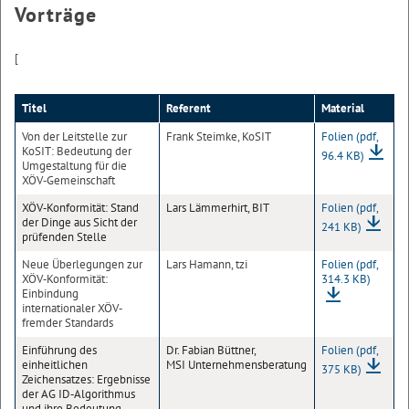
Vorträge
[
Titel
Referent
Material
Von der Leitstelle zur
Frank Steimke, KoSIT
Folien
(pdf,
KoSIT: Bedeutung der
96.4 KB)
Umgestaltung für die
XÖV‐Gemeinschaft
XÖV‐Konformität: Stand
Lars Lämmerhirt, BIT
Folien
(pdf,
der Dinge aus Sicht der
241 KB)
prüfenden Stelle
Neue Überlegungen zur
Lars Hamann, tzi
Folien
(pdf,
XÖV‐Konformität:
314.3 KB)
Einbindung
internationaler XÖV‐
fremder Standards
Einführung des
Dr. Fabian Büttner,
Folien
(pdf,
einheitlichen
MSI Unternehmensberatung
375 KB)
Zeichensatzes: Ergebnisse
der AG ID‐Algorithmus
und ihre Bedeutung