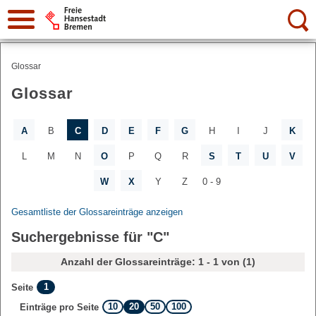
Suche:
Glossar
Glossar
A
B
C
D
E
F
G
H
I
J
K
L
M
N
O
P
Q
R
S
T
U
V
W
X
Y
Z
0 - 9
Gesamtliste der Glossareinträge anzeigen
Suchergebnisse für "C"
Anzahl der Glossareinträge: 1 - 1 von (1)
1
Seite
10
20
50
100
Einträge pro Seite