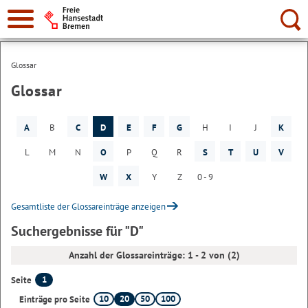
Suche:
Glossar
Glossar
A
B
C
D
E
F
G
H
I
J
K
L
M
N
O
P
Q
R
S
T
U
V
W
X
Y
Z
0 - 9
Gesamtliste der Glossareinträge anzeigen
Suchergebnisse für "D"
Anzahl der Glossareinträge: 1 - 2 von (2)
1
Seite
10
20
50
100
Einträge pro Seite