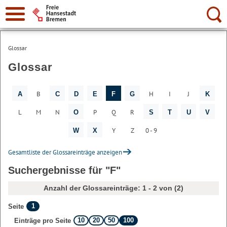
Suche:
Glossar
Glossar
B
H
I
J
A
C
D
E
F
G
K
L
M
N
P
Q
R
O
S
T
U
V
Y
Z
0 - 9
W
X
Gesamtliste der Glossareinträge anzeigen
Suchergebnisse für "F"
Anzahl der Glossareinträge: 1 - 2 von (2)
1
Seite
10
20
50
100
Einträge pro Seite