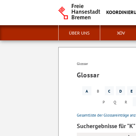
KOORDINIERU
ÜBER UNS
XÖV
Glossar
Glossar
A
B
C
D
E
P
Q
R
Gesamtliste der Glossareinträge an
Suchergebnisse für "K"