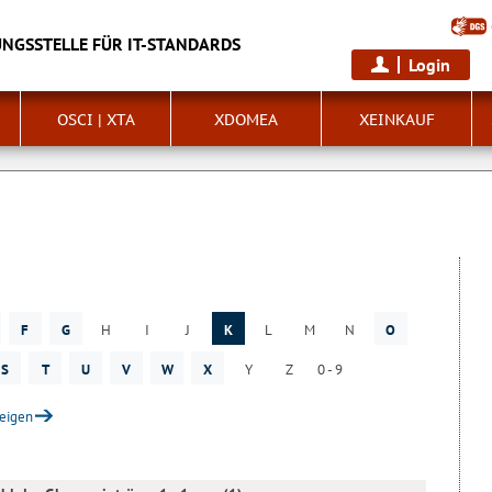
NGSSTELLE FÜR IT-STANDARDS
Login
OSCI | XTA
XDOMEA
XEINKAUF
F
G
H
I
J
K
L
M
N
O
S
T
U
V
W
X
Y
Z
0 - 9
zeigen