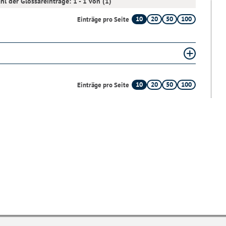
hl der Glossareinträge: 1 - 1 von (1)
10
20
50
100
Einträge pro Seite
10
20
50
100
Einträge pro Seite