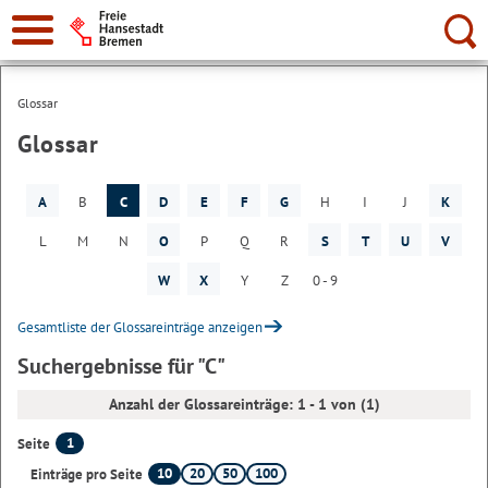
Suche:
Glossar
Glossar
A
B
C
D
E
F
G
H
I
J
K
L
M
N
O
P
Q
R
S
T
U
V
W
X
Y
Z
0 - 9
Gesamtliste der Glossareinträge anzeigen
Suchergebnisse für "C"
Anzahl der Glossareinträge: 1 - 1 von (1)
1
Seite
10
20
50
100
Einträge pro Seite