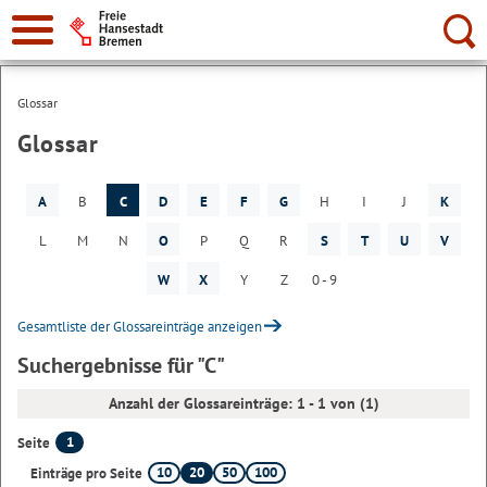
Suche:
Glossar
Glossar
A
B
C
D
E
F
G
H
I
J
K
L
M
N
O
P
Q
R
S
T
U
V
W
X
Y
Z
0 - 9
Gesamtliste der Glossareinträge anzeigen
Suchergebnisse für "C"
Anzahl der Glossareinträge: 1 - 1 von (1)
1
Seite
10
20
50
100
Einträge pro Seite