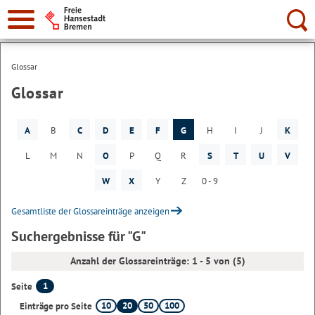
Suche:
Glossar
Glossar
A
B
C
D
E
F
G
H
I
J
K
L
M
N
O
P
Q
R
S
T
U
V
W
X
Y
Z
0 - 9
Gesamtliste der Glossareinträge anzeigen
Suchergebnisse für "G"
Anzahl der Glossareinträge: 1 - 5 von (5)
1
Seite
10
20
50
100
Einträge pro Seite