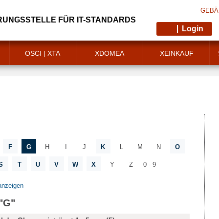
GEBÄ
RUNGSSTELLE FÜR IT-STANDARDS
Login
OSCI | XTA
XDOMEA
XEINKAUF
F
G
H
I
J
K
L
M
N
O
S
T
U
V
W
X
Y
Z
0 - 9
anzeigen
 "G"