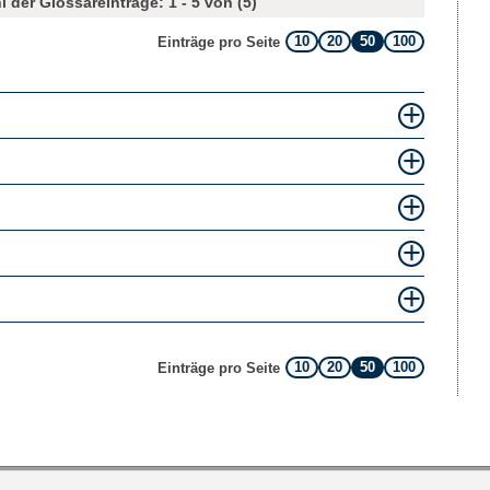
 der Glossareinträge: 1 - 5 von (5)
10
20
50
100
Einträge pro Seite
10
20
50
100
Einträge pro Seite