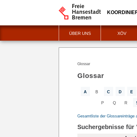
KOORDINIE
ÜBER UNS
XÖV
Glossar
Glossar
A
B
C
D
E
P
Q
R
Gesamtliste der Glossareinträge 
Suchergebnisse für