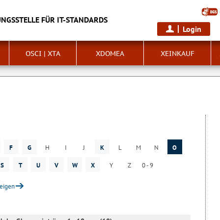
NGSSTELLE FÜR IT-STANDARDS
Login
OSCI | XTA
XDOMEA
XEINKAUF
F
G
H
I
J
K
L
M
N
O
S
T
U
V
W
X
Y
Z
0 - 9
zeigen