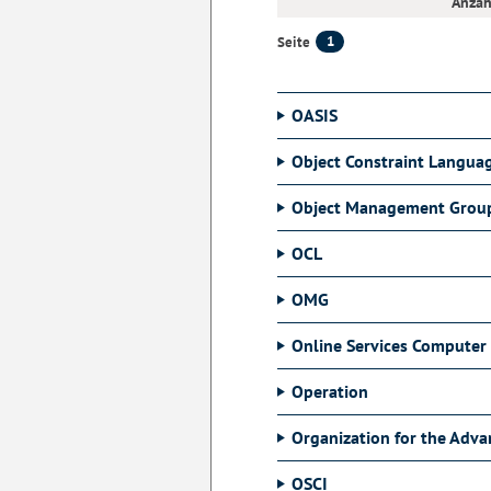
Anzah
1
Seite
OASIS
Object Constraint Langua
Object Management Grou
OCL
OMG
Online Services Computer 
Operation
Organization for the Adv
OSCI