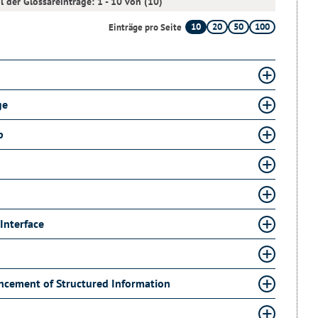
l der Glossareinträge: 1 - 10 von (10)
10
20
50
100
Einträge pro Seite
ge
p
Interface
ancement of Structured Information