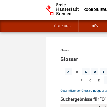
KOORDINIERU
ÜBER UNS
XÖV
Glossar
Glossar
A
B
C
D
E
P
Q
R
Gesamtliste der Glossareinträge an
Suchergebnisse für "O"