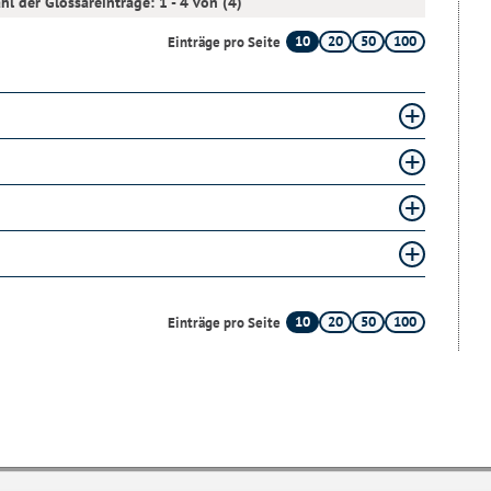
hl der Glossareinträge: 1 - 4 von (4)
10
20
50
100
Einträge pro Seite
10
20
50
100
Einträge pro Seite