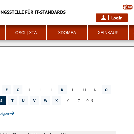
NGSSTELLE FÜR IT-STANDARDS
Login
OSCI | XTA
XDOMEA
XEINKAUF
F
G
H
I
J
K
L
M
N
O
S
T
U
V
W
X
Y
Z
0 - 9
zeigen