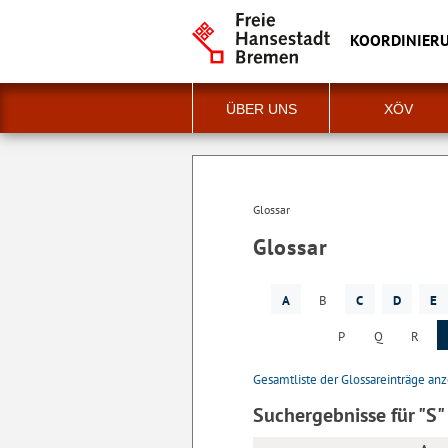
KOORDINIERU
ÜBER UNS
XÖV
Glossar
Glossar
A
B
C
D
E
P
Q
R
Gesamtliste der Glossareinträge an
Suchergebnisse für "S"