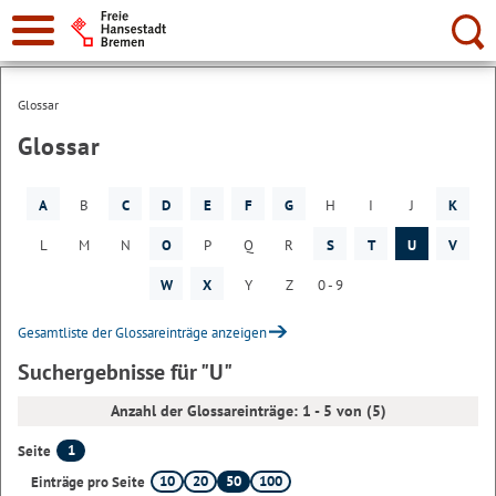
Suche:
Glossar
Glossar
A
B
C
D
E
F
G
H
I
J
K
L
M
N
O
P
Q
R
S
T
U
V
W
X
Y
Z
0 - 9
Gesamtliste der Glossareinträge anzeigen
Suchergebnisse für "U"
Anzahl der Glossareinträge: 1 - 5 von (5)
1
Seite
10
20
50
100
Einträge pro Seite