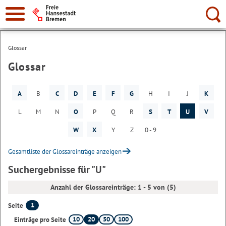
Suche:
Glossar
Glossar
A
B
C
D
E
F
G
H
I
J
K
L
M
N
O
P
Q
R
S
T
U
V
W
X
Y
Z
0 - 9
Gesamtliste der Glossareinträge anzeigen
Suchergebnisse für "U"
Anzahl der Glossareinträge: 1 - 5 von (5)
1
Seite
10
20
50
100
Einträge pro Seite