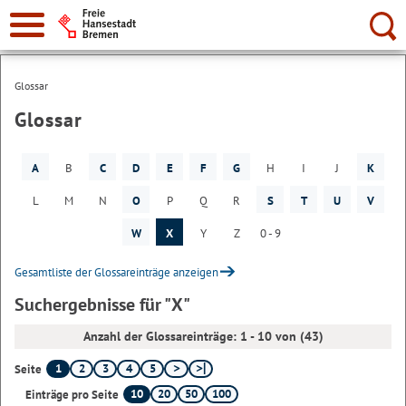
Suche:
Glossar
Glossar
A
B
C
D
E
F
G
H
I
J
K
L
M
N
O
P
Q
R
S
T
U
V
W
X
Y
Z
0 - 9
Gesamtliste der Glossareinträge anzeigen
Suchergebnisse für "X"
Anzahl der Glossareinträge: 1 - 10 von (43)
1
2
3
4
5
Seite
10
20
50
100
Einträge pro Seite