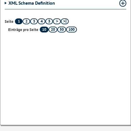
XML Schema Definition
1
2
3
4
5
Seite
10
20
50
100
Einträge pro Seite