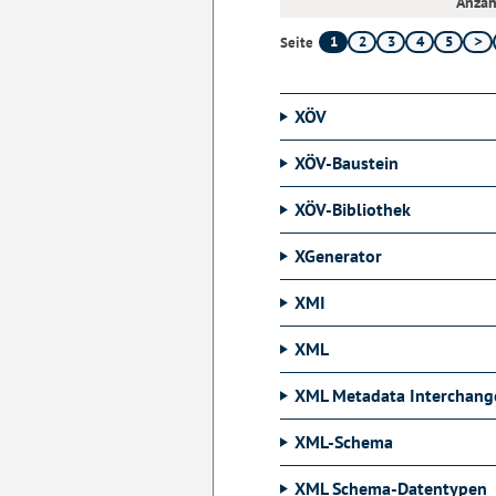
Anzah
1
2
3
4
5
Seite
XÖV
XÖV-Baustein
XÖV-Bibliothek
XGenerator
XMI
XML
XML Metadata Interchang
XML-Schema
XML Schema-Datentypen