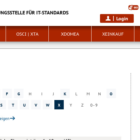
NGSSTELLE FÜR IT-STANDARDS
Login
OSCI | XTA
XDOMEA
XEINKAUF
F
G
H
I
J
K
L
M
N
O
S
T
U
V
W
X
Y
Z
0 - 9
zeigen