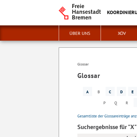
KOORDINIERU
ÜBER UNS
XÖV
Glossar
Glossar
A
B
C
D
E
P
Q
R
Gesamtliste der Glossareinträge an
Suchergebnisse für "X"