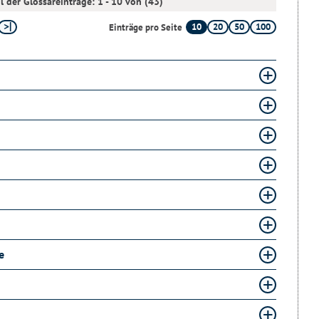
l der Glossareinträge: 1 - 10 von (43)
10
20
50
100
Einträge pro Seite
e