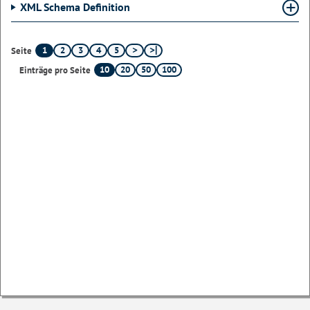
XML Schema Definition
1
2
3
4
5
Seite
10
20
50
100
Einträge pro Seite