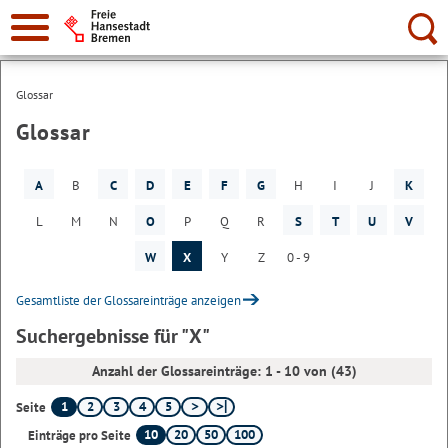
Suche:
Glossar
Glossar
A
B
C
D
E
F
G
H
I
J
K
L
M
N
O
P
Q
R
S
T
U
V
W
X
Y
Z
0 - 9
Gesamtliste der Glossareinträge anzeigen
Suchergebnisse für "X"
Anzahl der Glossareinträge: 1 - 10 von (43)
1
2
3
4
5
Seite
10
20
50
100
Einträge pro Seite