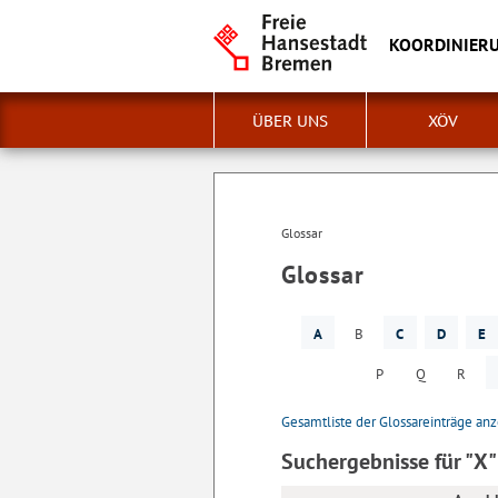
KOORDINIERU
ÜBER UNS
XÖV
Glossar
Glossar
A
B
C
D
E
P
Q
R
Gesamtliste der Glossareinträge an
Suchergebnisse für "X"