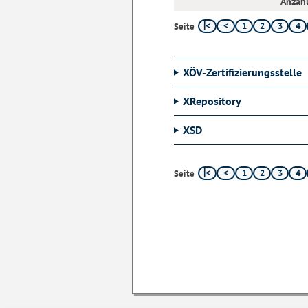
Anzahl
1
2
3
4
Seite
XÖV-Zertifizierungsstelle
XRepository
XSD
1
2
3
4
Seite