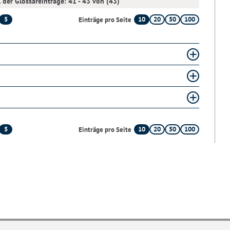
 der Glossareinträge: 41 - 43 von (43)
5
10
20
50
100
Einträge pro Seite
5
10
20
50
100
Einträge pro Seite