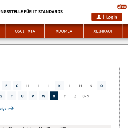
NGSSTELLE FÜR IT-STANDARDS
Login
OSCI | XTA
XDOMEA
XEINKAUF
F
G
H
I
J
K
L
M
N
O
S
T
U
V
W
X
Y
Z
0 - 9
zeigen