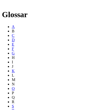
Glossar
A
B
C
D
E
F
G
H
I
J
K
L
M
N
O
P
Q
R
S