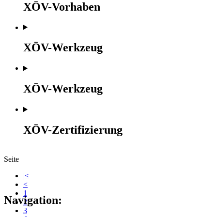
XÖV-Vorhaben
XÖV-Werkzeug
XÖV-Werkzeug
XÖV-Zertifizierung
Seite
|<
<
1
Navigation:
2
3