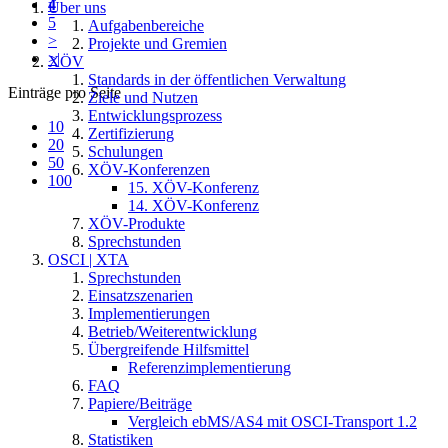
4
Über uns
5
Aufgabenbereiche
>
Projekte und Gremien
>|
XÖV
Standards in der öffentlichen Verwaltung
Einträge pro Seite
Ziele und Nutzen
Entwicklungsprozess
10
Zertifizierung
20
Schulungen
50
XÖV-Konferenzen
100
15. XÖV-Konferenz
14. XÖV-Konferenz
XÖV-Produkte
Sprechstunden
OSCI | XTA
Sprechstunden
Einsatzszenarien
Implementierungen
Betrieb/Weiterentwicklung
Übergreifende Hilfsmittel
Referenzimplementierung
FAQ
Papiere/Beiträge
Vergleich ebMS/AS4 mit OSCI-Transport 1.2
Statistiken