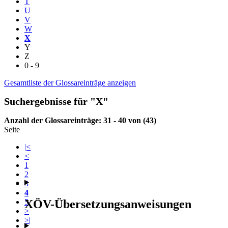
T
U
V
W
X
Y
Z
0 - 9
Gesamtliste der Glossareinträge anzeigen
Suchergebnisse für "X"
Anzahl der Glossareinträge: 31 - 40 von (43)
Seite
|<
<
1
2
3
4
XÖV-Übersetzungsanweisungen
5
>
>|