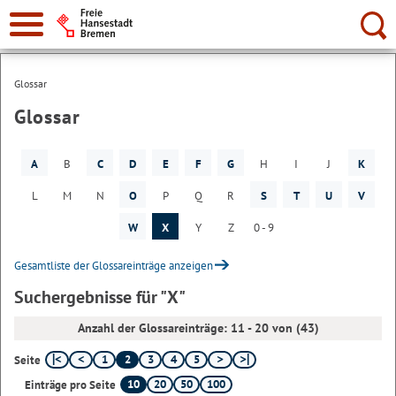
Suche:
Glossar
Glossar
A
B
C
D
E
F
G
H
I
J
K
L
M
N
O
P
Q
R
S
T
U
V
W
X
Y
Z
0 - 9
Gesamtliste der Glossareinträge anzeigen
Suchergebnisse für "X"
Anzahl der Glossareinträge: 11 - 20 von (43)
1
2
3
4
5
Seite
10
20
50
100
Einträge pro Seite