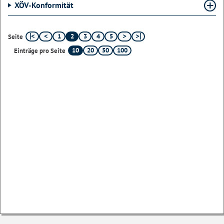
XÖV-Konformität
1
2
3
4
5
Seite
10
20
50
100
Einträge pro Seite