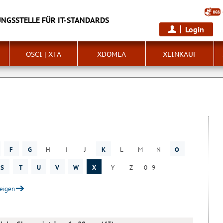
NGSSTELLE FÜR IT-STANDARDS
Login
OSCI | XTA
XDOMEA
XEINKAUF
F
G
H
I
J
K
L
M
N
O
S
T
U
V
W
X
Y
Z
0 - 9
zeigen