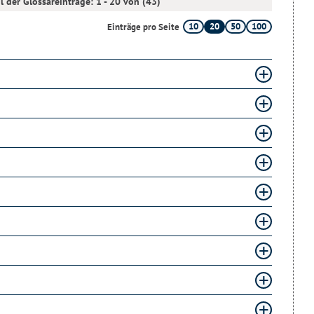
l der Glossareinträge: 1 - 20 von (43)
10
20
50
100
Einträge pro Seite