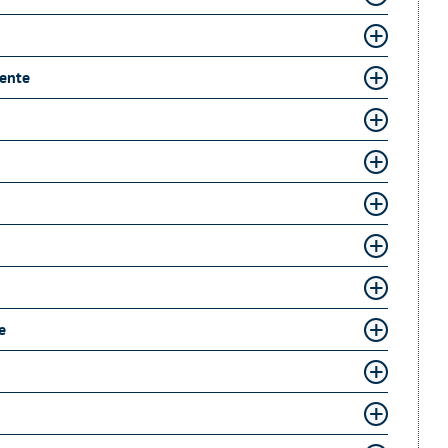
ente
e