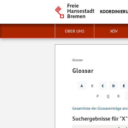
KOORDINIERU
ÜBER UNS
XÖV
Glossar
Glossar
A
B
C
D
E
P
Q
R
Gesamtliste der Glossareinträge an
Suchergebnisse für "X"