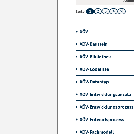
Anzah
1
2
3
Seite
XÖV
XÖV-Baustein
XÖV-Bibliothek
XÖV-Codeliste
XÖV-Datentyp
XÖV-Entwicklungsansatz
XÖV-Entwicklungsprozess
XÖV-Entwurfsprozess
XÖV-Fachmodell