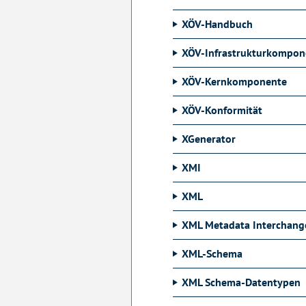
XÖV-Handbuch
XÖV-Infrastrukturkompon
XÖV-Kernkomponente
XÖV-Konformität
XGenerator
XMI
XML
XML Metadata Interchang
XML-Schema
XML Schema-Datentypen