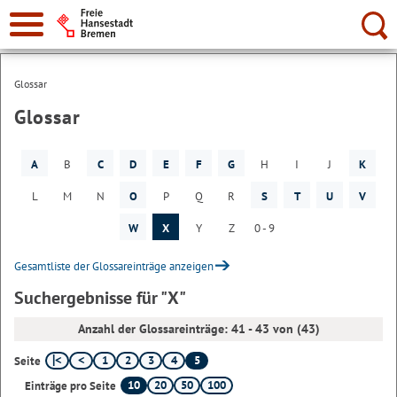
Suche:
Glossar
Glossar
A
B
C
D
E
F
G
H
I
J
K
L
M
N
O
P
Q
R
S
T
U
V
W
X
Y
Z
0 - 9
Gesamtliste der Glossareinträge anzeigen
Suchergebnisse für "X"
Anzahl der Glossareinträge: 41 - 43 von (43)
1
2
3
4
5
Seite
10
20
50
100
Einträge pro Seite