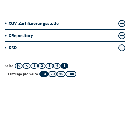
XÖV-Zertifizierungsstelle
XRepository
XSD
1
2
3
4
5
Seite
10
20
50
100
Einträge pro Seite