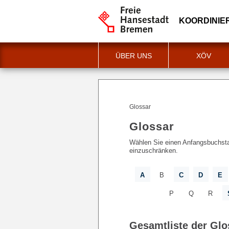
KOORDINIE
ÜBER UNS
XÖV
Glossar
Glossar
Wählen Sie einen Anfangsbuchsta
einzuschränken.
A
B
C
D
E
P
Q
R
Gesamtliste der Glo