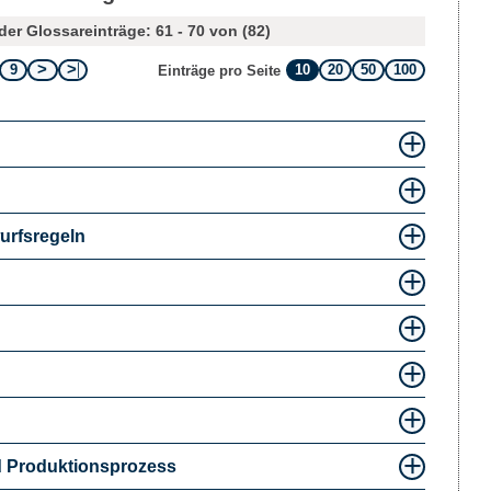
der Glossareinträge: 61 - 70 von (82)
9
10
20
50
100
Einträge pro Seite
urfsregeln
d Produktionsprozess