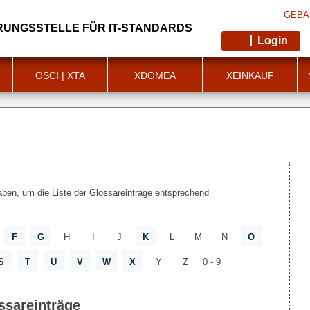
GEBÄ
RUNGSSTELLE FÜR IT-STANDARDS
Login
OSCI | XTA
XDOMEA
XEINKAUF
ben, um die Liste der Glossareinträge entsprechend
F
G
H
I
J
K
L
M
N
O
S
T
U
V
W
X
Y
Z
0 - 9
ssareinträge