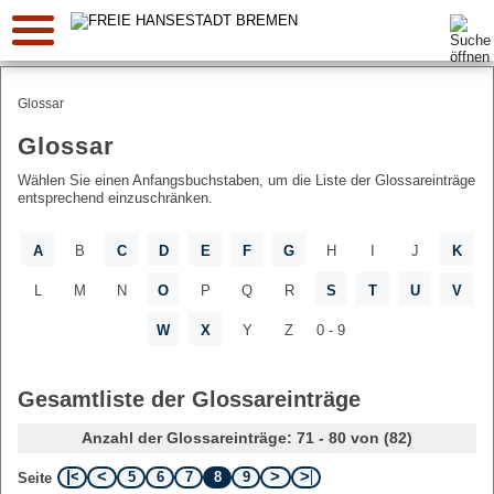
Suche:
Glossar
Glossar
Wählen Sie einen Anfangsbuchstaben, um die Liste der Glossareinträge
entsprechend einzuschränken.
A
B
C
D
E
F
G
H
I
J
K
L
M
N
O
P
Q
R
S
T
U
V
W
X
Y
Z
0 - 9
Gesamtliste der Glossareinträge
Anzahl der Glossareinträge: 71 - 80 von (82)
5
6
7
8
9
Seite