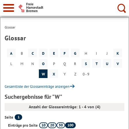
Suche:
Glossar
Glossar
A
B
C
D
E
F
G
H
I
J
K
L
M
N
O
P
Q
R
S
T
U
V
W
X
Y
Z
0 - 9
Gesamtliste der Glossareinträge anzeigen
Suchergebnisse für "W"
Anzahl der Glossareinträge: 1 - 4 von (4)
1
Seite
10
20
50
100
Einträge pro Seite