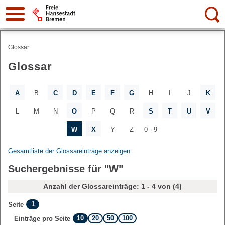
Suche:
Glossar
Glossar
A
B
C
D
E
F
G
H
I
J
K
L
M
N
O
P
Q
R
S
T
U
V
W
X
Y
Z
0 - 9
Gesamtliste der Glossareinträge anzeigen
Suchergebnisse für "W"
Anzahl der Glossareinträge: 1 - 4 von (4)
1
Seite
10
20
50
100
Einträge pro Seite