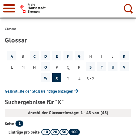
Suche:
Glossar
Glossar
A
B
C
D
E
F
G
H
I
J
K
L
M
N
O
P
Q
R
S
T
U
V
W
X
Y
Z
0 - 9
Gesamtliste der Glossareinträge anzeigen
Suchergebnisse für "X"
Anzahl der Glossareinträge: 1 - 43 von (43)
1
Seite
10
20
50
100
Einträge pro Seite