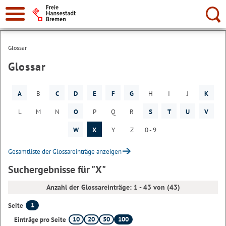
Suche:
Glossar
Glossar
A
B
C
D
E
F
G
H
I
J
K
L
M
N
O
P
Q
R
S
T
U
V
W
X
Y
Z
0 - 9
Gesamtliste der Glossareinträge anzeigen
Suchergebnisse für "X"
Anzahl der Glossareinträge: 1 - 43 von (43)
1
Seite
10
20
50
100
Einträge pro Seite