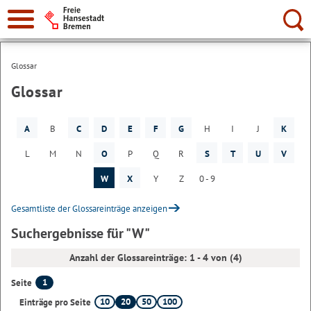
Suche:
Glossar
Glossar
A
B
C
D
E
F
G
H
I
J
K
L
M
N
O
P
Q
R
S
T
U
V
W
X
Y
Z
0 - 9
Gesamtliste der Glossareinträge anzeigen
Suchergebnisse für "W"
Anzahl der Glossareinträge: 1 - 4 von (4)
1
Seite
10
20
50
100
Einträge pro Seite