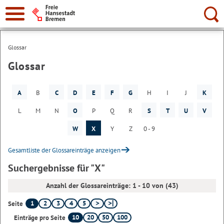
Suche:
Glossar
Glossar
A
B
C
D
E
F
G
H
I
J
K
L
M
N
O
P
Q
R
S
T
U
V
W
X
Y
Z
0 - 9
Gesamtliste der Glossareinträge anzeigen
Suchergebnisse für "X"
Anzahl der Glossareinträge: 1 - 10 von (43)
1
2
3
4
5
Seite
10
20
50
100
Einträge pro Seite