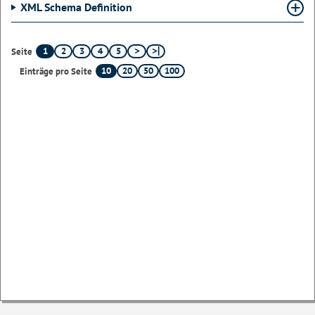
XML Schema Definition
1
2
3
4
5
Seite
10
20
50
100
Einträge pro Seite