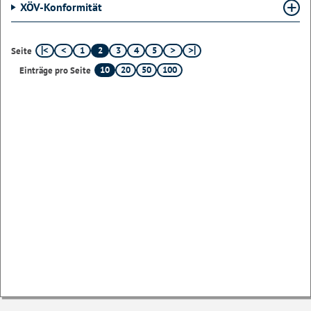
XÖV-Konformität
1
2
3
4
5
Seite
10
20
50
100
Einträge pro Seite