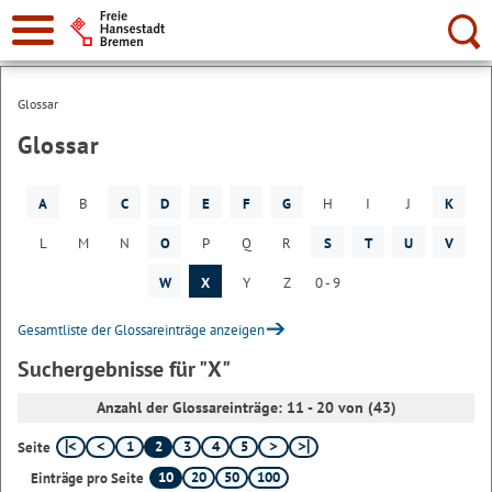
Suche:
Glossar
Glossar
A
B
C
D
E
F
G
H
I
J
K
L
M
N
O
P
Q
R
S
T
U
V
W
X
Y
Z
0 - 9
Gesamtliste der Glossareinträge anzeigen
Suchergebnisse für "X"
Anzahl der Glossareinträge: 11 - 20 von (43)
1
2
3
4
5
Seite
10
20
50
100
Einträge pro Seite