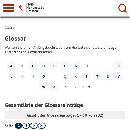
Suche:
Glossar
Glossar
Wählen Sie einen Anfangsbuchstaben, um die Liste der Glossareinträge
entsprechend einzuschränken.
A
B
C
D
E
F
G
H
I
J
K
L
M
N
O
P
Q
R
S
T
U
V
W
X
Y
Z
0 - 9
Gesamtliste der Glossareinträge
Anzahl der Glossareinträge: 1 - 50 von (82)
1
2
Seite