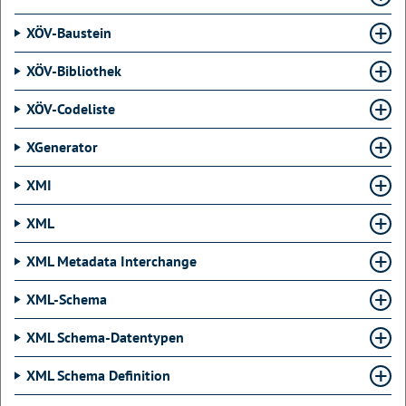
XÖV-Baustein
XÖV-Bibliothek
XÖV-Codeliste
XGenerator
XMI
XML
XML Metadata Interchange
XML-Schema
XML Schema-Datentypen
XML Schema Definition