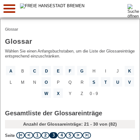
Suche:
Glossar
Glossar
Wählen Sie einen Anfangsbuchstaben, um die Liste der Glossareinträge
entsprechend einzuschränken.
A
B
C
D
E
F
G
H
I
J
K
L
M
N
O
P
Q
R
S
T
U
V
W
X
Y
Z
0 - 9
Gesamtliste der Glossareinträge
Anzahl der Glossareinträge: 21 - 30 von (82)
1
2
3
4
5
Seite