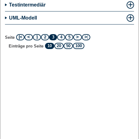
Testintermediär
UML-Modell
1
2
3
4
5
Seite
10
20
50
100
Einträge pro Seite