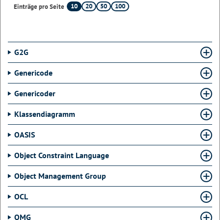
10
20
50
100
Einträge pro Seite
G2G
Genericode
Genericoder
Klassendiagramm
OASIS
Object Constraint Language
Object Management Group
OCL
OMG