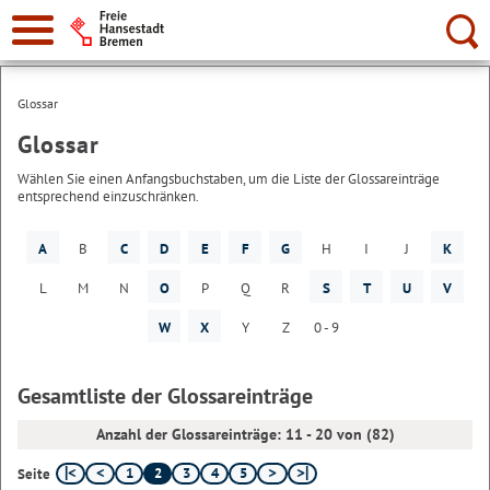
Suche:
Glossar
Glossar
Wählen Sie einen Anfangsbuchstaben, um die Liste der Glossareinträge
entsprechend einzuschränken.
A
B
C
D
E
F
G
H
I
J
K
L
M
N
O
P
Q
R
S
T
U
V
W
X
Y
Z
0 - 9
Gesamtliste der Glossareinträge
Anzahl der Glossareinträge: 11 - 20 von (82)
1
2
3
4
5
Seite