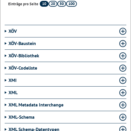
10
20
50
100
Einträge pro Seite
XÖV
XÖV-Baustein
XÖV-Bibliothek
XÖV-Codeliste
XMI
XML
XML Metadata Interchange
XML-Schema
XML Schema-Datentypen