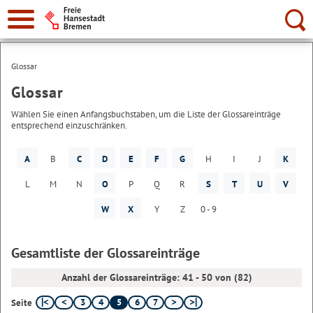
Suche:
Glossar
Glossar
Wählen Sie einen Anfangsbuchstaben, um die Liste der Glossareinträge
entsprechend einzuschränken.
A
B
C
D
E
F
G
H
I
J
K
L
M
N
O
P
Q
R
S
T
U
V
W
X
Y
Z
0 - 9
Gesamtliste der Glossareinträge
Anzahl der Glossareinträge: 41 - 50 von (82)
3
4
5
6
7
Seite