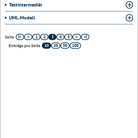
Testintermediär
UML-Modell
1
2
3
4
5
Seite
10
20
50
100
Einträge pro Seite