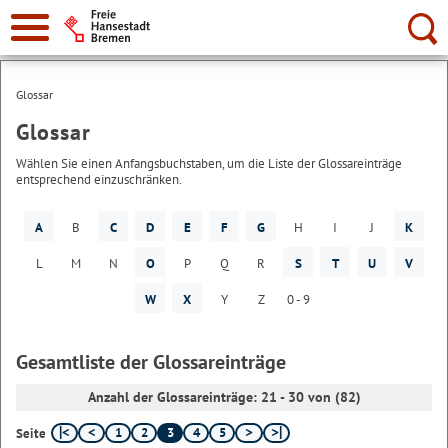
Suche:
Glossar
Glossar
Wählen Sie einen Anfangsbuchstaben, um die Liste der Glossareinträge
entsprechend einzuschränken.
A
B
C
D
E
F
G
H
I
J
K
L
M
N
O
P
Q
R
S
T
U
V
W
X
Y
Z
0 - 9
Gesamtliste der Glossareinträge
Anzahl der Glossareinträge: 21 - 30 von (82)
1
2
3
4
5
Seite