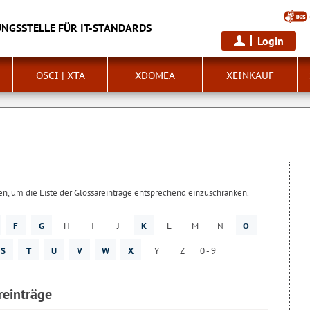
NGSSTELLE FÜR IT-STANDARDS
Login
OSCI | XTA
XDOMEA
XEINKAUF
, um die Liste der Glossareinträge entsprechend einzuschränken.
F
G
H
I
J
K
L
M
N
O
S
T
U
V
W
X
Y
Z
0 - 9
reinträge