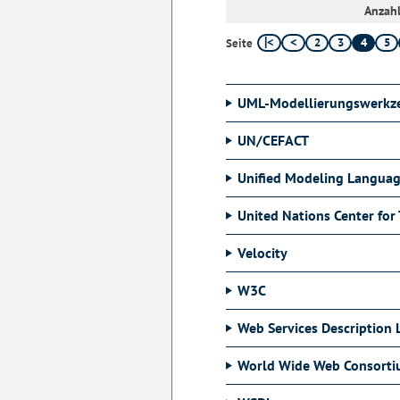
Anzahl
2
3
4
5
Seite
UML-Modellierungswerkz
UN/CEFACT
Unified Modeling Langua
United Nations Center for 
Velocity
W3C
Web Services Description
World Wide Web Consort