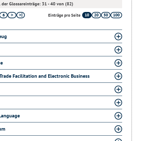
 der Glossareinträge: 31 - 40 von (82)
6
10
20
50
100
Einträge pro Seite
eug
ge
Trade Facilitation and Electronic Business
 Language
ium