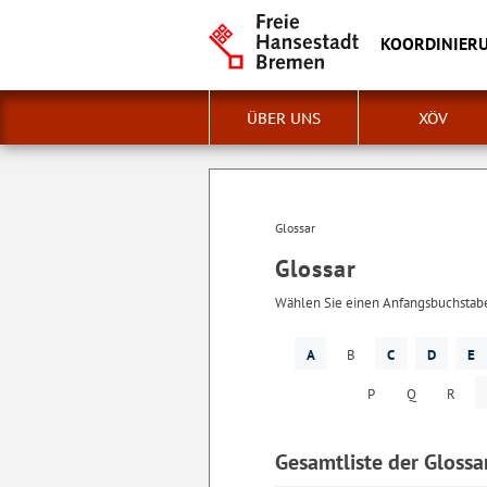
KOORDINIERU
ÜBER UNS
XÖV
Glossar
Glossar
Wählen Sie einen Anfangsbuchstaben
A
B
C
D
E
P
Q
R
Gesamtliste der Glossa